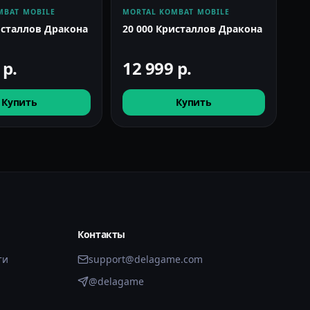
MO
MBAT MOBILE
MORTAL KOMBAT MOBILE
Ак
исталлов Дракона
20 000 Кристаллов Дракона
ал
сн
9
р.
12 999
р.
1
Купить
Купить
Контакты
ти
support@delagame.com
@delagame