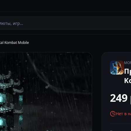
l Kombat Mobile
MOR
П
K
249
Нет в 