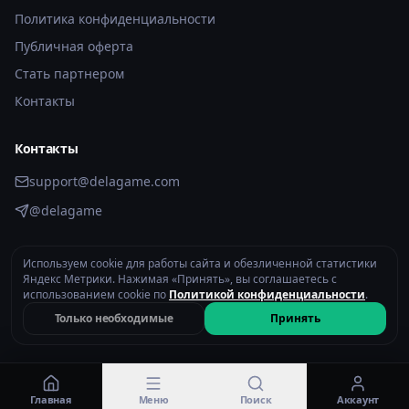
Политика конфиденциальности
Публичная оферта
Стать партнером
Контакты
Контакты
support@delagame.com
@delagame
Используем cookie для работы сайта и обезличенной статистики
Яндекс Метрики. Нажимая «Принять», вы соглашаетесь с
2026 © DelaGame.com. Все права защищены.
Политика конфиденциальности
использованием cookie по
Политикой конфиденциальности
.
Только необходимые
Принять
Главная
Меню
Поиск
Аккаунт