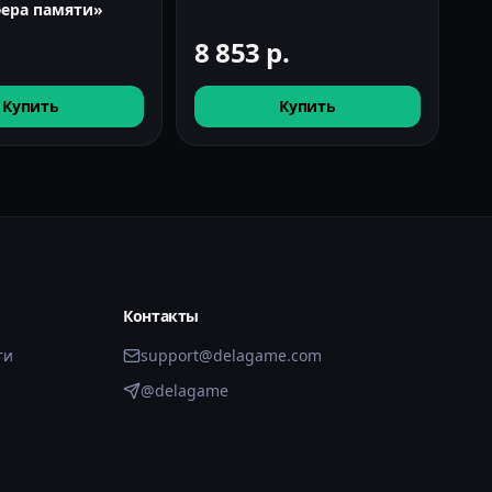
фера памяти»
30
8 853
р.
4
Купить
Купить
Контакты
ти
support@delagame.com
@delagame