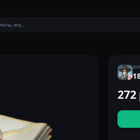
IDE
1
272