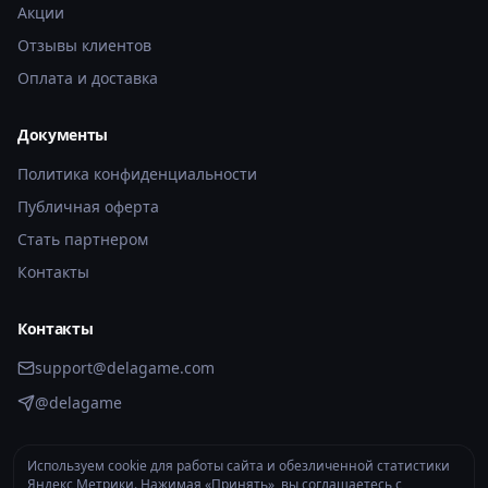
Акции
Отзывы клиентов
Оплата и доставка
Документы
Политика конфиденциальности
Публичная оферта
Стать партнером
Контакты
Контакты
support@delagame.com
@delagame
Используем cookie для работы сайта и обезличенной статистики
Яндекс Метрики. Нажимая «Принять», вы соглашаетесь с
2026 © DelaGame.com. Все права защищены.